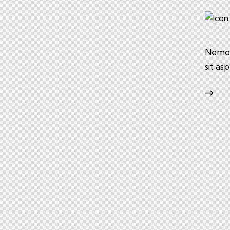
Nemo e
sit as