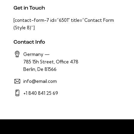
Get in Touch
[contact-form-7 id=”6501″ title=”Contact Form
(Style 8)”]
Contact Info
Germany —
785 15h Street, Office 478
Berlin, De 81566
info@email.com
+1 840 841 25 69